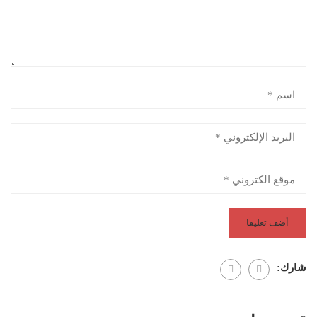
شارك: