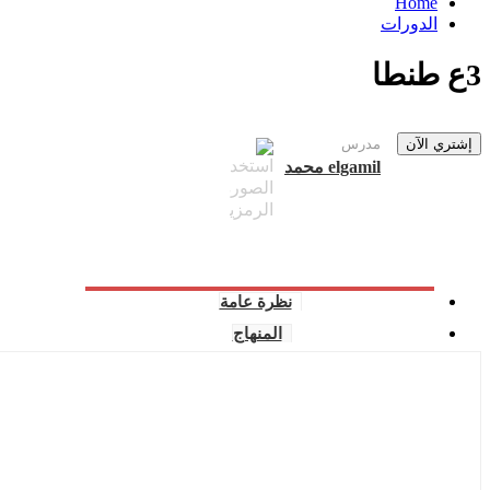
Home
الدورات
3ع طنطا
إشتري الآن
مدرس
elgamil محمد
نظرة عامة
المنهاج