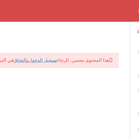
للتواصل معانا ف حالة وجود اي مشكلة:
01062139381
المذكرات
آخر الأخبار
تسجيل الدخول
تسجيل كطالب جديد
هذا المحتوى محمي، الرجاء
تسجيل الدخول
و
إلتحاق
في الدو