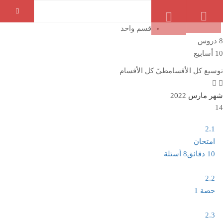
لديك سؤال؟ او عندك مشكله
01062139381
قسم واحد
8 دروس
الرئيسية
الدورات
10 أسابيع
توسيع كل الأقسام
طيّ كل الأقسام
شهر مارس 2022
14
2.1
امتحان
10 دقائق
8 أسئلة
2.2
حصة 1
2.3