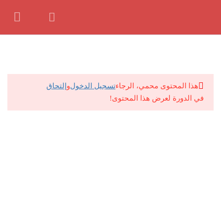
للتواصل معانا ف حالة وجود اي مشكلة:
01062139381
15
منهج شهر 3
by
Seif
حصة 1
هذا المحتوى محمي، الرجاء
تسجيل الدخول
و
إلتحاق
في الدورة لعرض هذا المحتوى!
امتحان 1
5 أسئلة
10 دقائق
حصة 2
امتحان 2
6 أسئلة
10 دقائق
حصة 3