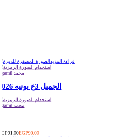
قراءة المزيد
elgamil محمد
الجميل 3ع يونيه 2026
elgamil محمد
2
0
EGP91.00
EGP90.00