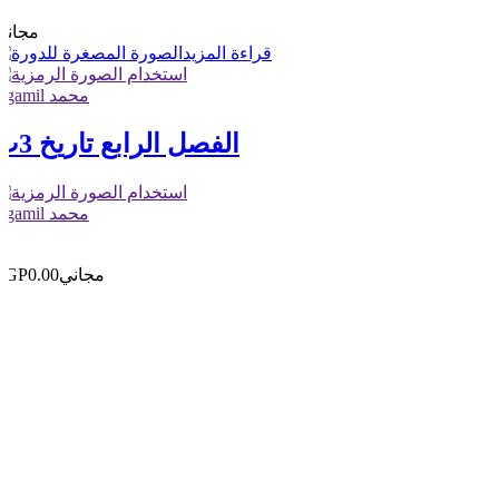
0
مجاني
قراءة المزيد
elgamil محمد
الفصل الرابع تاريخ 3ث
elgamil محمد
0
0
مجاني
EGP0.00