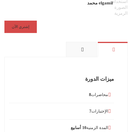
elgamil محمد
إشتري الآن
ميزات الدورة
محاضرات
8
الإختبارات
7
المدة الزمنية
10 أسابيع