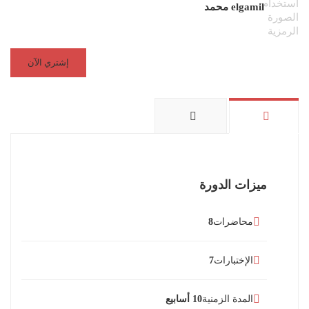
elgamil محمد
إشتري الآن
ميزات الدورة
محاضرات
8
الإختبارات
7
المدة الزمنية
10 أسابيع