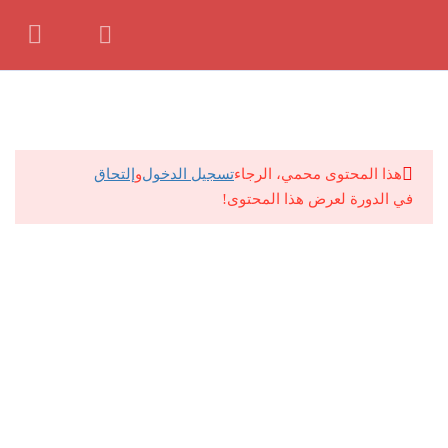
للتواصل معانا ف حالة وجود اي مشكلة:
01062139381
21
شهر ديسمبر 2025
by
Seif
حصة 1
هذا المحتوى محمي، الرجاء
تسجيل الدخول
و
إلتحاق
في الدورة لعرض هذا المحتوى!
امتحان 1
10 أسئلة
15 دقيقة
حصة 2
امتحان 2
10 أسئلة
15 دقيقة
حصة 3