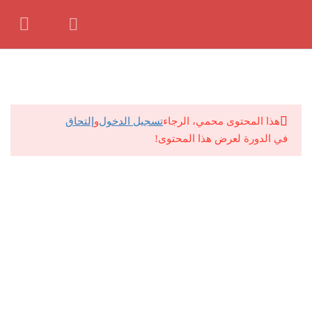
للتواصل معانا ف حالة وجود اي مشكلة:
01062139381
6
شهر مايو مراجعة نهائية 2024
by
Seif
حصة 1
هذا المحتوى محمي، الرجاء
تسجيل الدخول
و
إلتحاق
في الدورة لعرض هذا المحتوى!
حصة 2
حصة 3
حصة 4
مراجعة جغرافيا 1
مراجعة جغرافيا 2