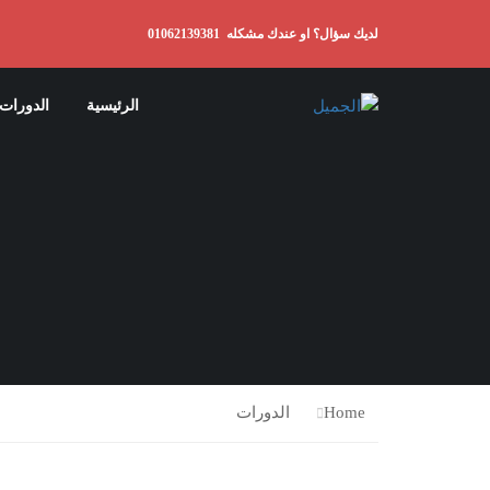
لديك سؤال؟ او عندك مشكله
01062139381
الرئيسية
الدورات
Home
الدورات