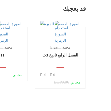
قد يعجبك
Elgamil محمد
Elgamil محمد
الفصل الرابع تاريخ 3ث
11
0
0
مجاني
EGP0.00
مجاني