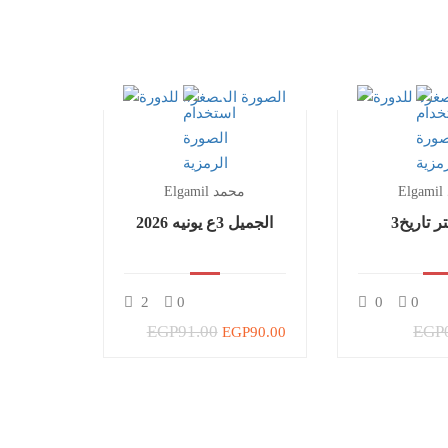
Elgamil محمد
ر تاريخ
الجميل 3ع يونيه 2026
2
0
0
0
EGP91.00
EGP
EGP90.00