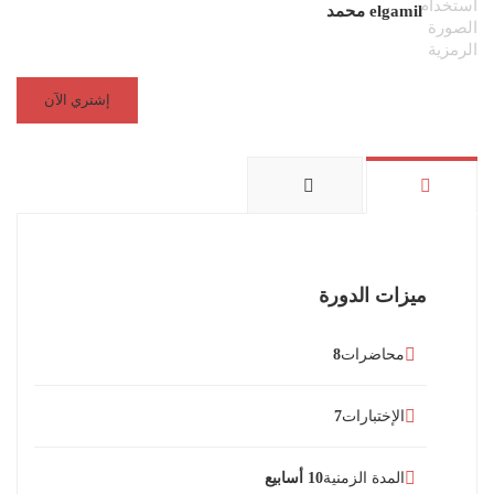
elgamil محمد
إشتري الآن
ميزات الدورة
محاضرات
8
الإختبارات
7
المدة الزمنية
10 أسابيع