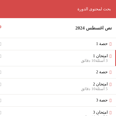
Back
الرئيسية
الدورات
المذكرات
9
نص اغسطس 2024
آخر الأخبار
تسجيل الدخول
تسجيل كطالب جديد
حصة 1
لديك سؤال؟ او عندك مشكله
امتحان 1
01062139381
3 أسئلة
10 دقائق
الرئيسية
حصة 2
الدورات
المذكرات
امتحان 2
آخر الأخبار
5 أسئلة
10 دقائق
تسجيل الدخول
تسجيل كطالب جديد
حصة 3
Seif
by
امتحان 3