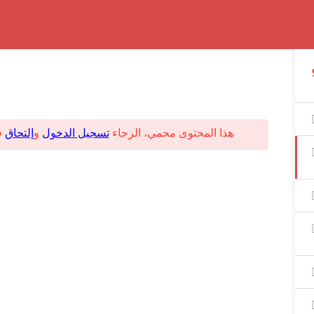
هذا المحتوى محمي، الرجاء
تسجيل الدخول
و
إلتحاق
ف
للتواصل معانا ف حالة وجود اي مشكلة:
01062139381