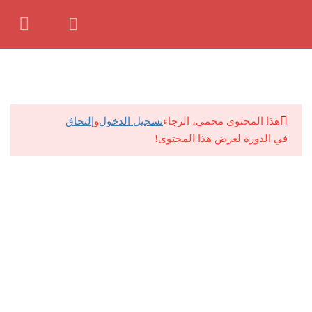
للتواصل معانا ف حالة وجود اي مشكلة:
01062139381
9
نص اغسطس 2024
by
Seif
حصة 1
هذا المحتوى محمي، الرجاء
تسجيل الدخول
و
إلتحاق
في الدورة لعرض هذا المحتوى!
امتحان 1
3 أسئلة
10 دقائق
حصة 2
امتحان 2
5 أسئلة
10 دقائق
حصة 3