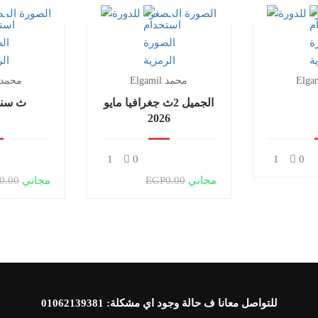
Elgamil محمد
Elgamil محمد
الجميل 2ث جغرافيا مايو
3ث سنت
2026
1
0
1
0
مجاني
EGP0.00
مجاني
0.00
للتواصل معانا ف حالة وجود اي مشكلة:
01062139381