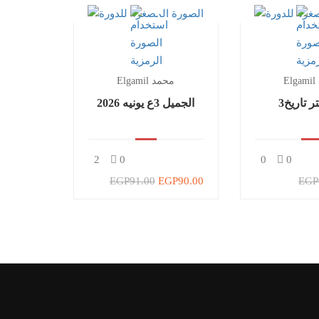
Elgamil محمد
ر تاريخ
الجميل 3ع يونيه 2026
2
0
0
0
EGP91.00
EGP90.00
EGP