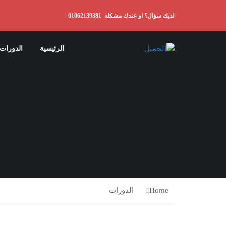
لديك سؤال؟ او عندك مشكله
01062139381
الرئيسية
الدورات
Home
الدورات