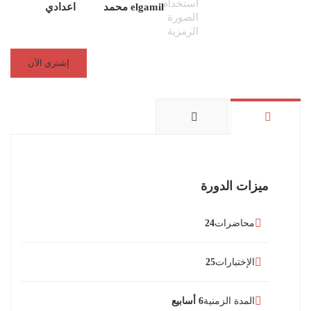
elgamil محمد
اعدادي
إشتري الآن
ميزات الدورة
محاضرات
24
الإختبارات
25
المدة الزمنية
6 أسابيع